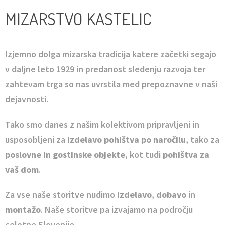
MIZARSTVO KASTELIC
Izjemno dolga mizarska tradicija katere začetki segajo
v daljne leto 1929 in predanost sledenju razvoja ter
zahtevam trga so nas uvrstila med prepoznavne v naši
dejavnosti.
Tako smo danes z našim kolektivom pripravljeni in
usposobljeni za
izdelavo pohištva po naročilu
, tako za
poslovne in gostinske objekte
, kot tudi
pohištva za
vaš dom
.
Za vse naše storitve nudimo
izdelavo
,
dobavo
in
montažo
. Naše storitve pa izvajamo na področju
celotne Slovenije.