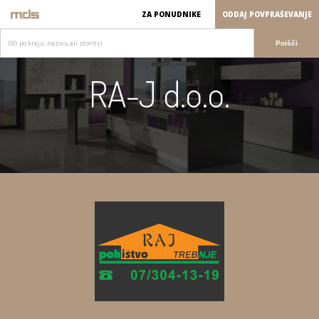
ZA PONUDNIKE
ODDAJ POVPRAŠEVANJE
Poišči
RA-J d.o.o.