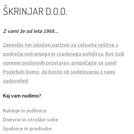
ŠKRINJAR D.O.O.
Z vami že od leta 1969...
Zanesljiv ter izkušen partner za celovite rešitve s
področja notranjega in stavbnega pohištva, kot tudi
opreme poslovnih prostorov, prepričajte se sami!
Poskrbeli bomo, da boste ob sodelovanju z nami
zadovoljni!
Kaj vam nudimo?
Kuhinje in jedilnice
Dnevne in otroške sobe
Spalnice in predsobe