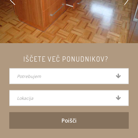
IŠČETE VEČ PONUDNIKOV?
Potrebujem
Lokacija
Poišči